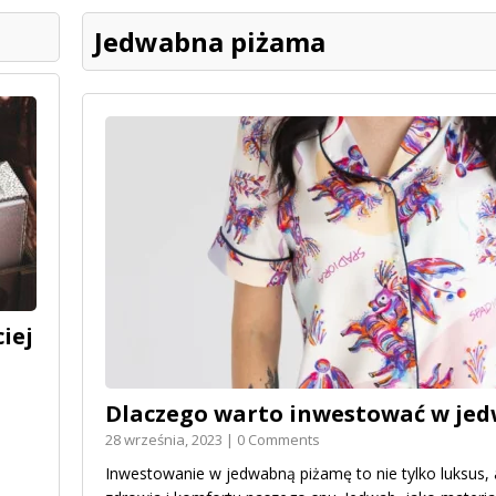
Jedwabna piżama
iej
Dlaczego warto inwestować w je
28 września, 2023 | 0 Comments
Inwestowanie w jedwabną piżamę to nie tylko luksus, 