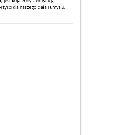
 jest kojarzony z elegancją i
zyści dla naszego ciała i umysłu.