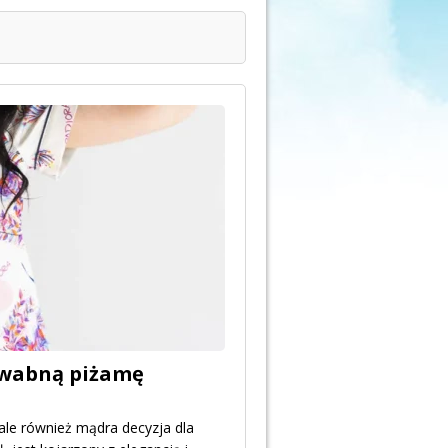
dwabną piżamę
ale również mądra decyzja dla