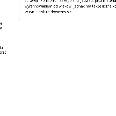
zdrowia i komfortu naszego snu. Jedwab, jako materiał,
wyrafinowaniem od wieków, jednak ma także liczne kor
W tym artykule dowiemy się,
[...]
ór
ia
ia
brać