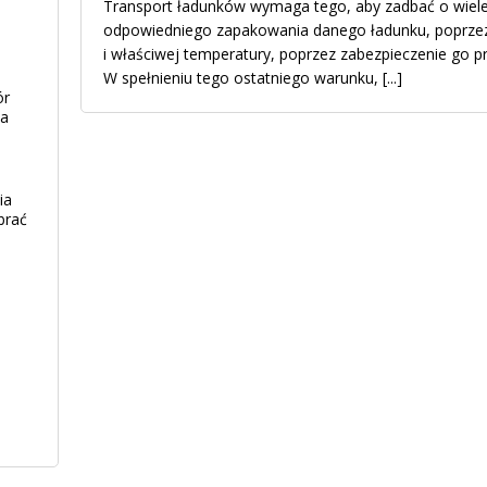
Transport ładunków wymaga tego, aby zadbać o wiele
odpowiedniego zapakowania danego ładunku, poprzez
i właściwej temperatury, poprzez zabezpieczenie go p
W spełnieniu tego ostatniego warunku,
[...]
ór
ia
ia
brać