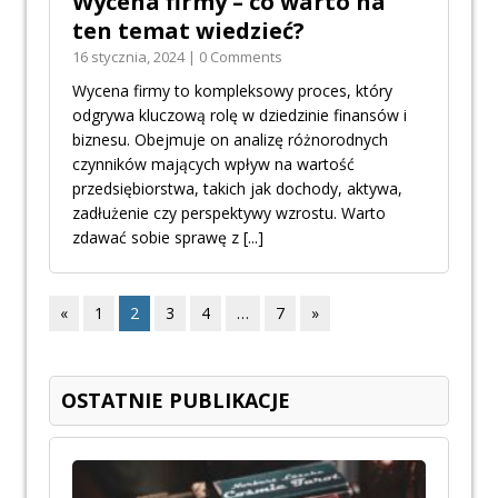
Wycena firmy – co warto na
ten temat wiedzieć?
16 stycznia, 2024 | 0 Comments
Wycena firmy to kompleksowy proces, który
odgrywa kluczową rolę w dziedzinie finansów i
biznesu. Obejmuje on analizę różnorodnych
czynników mających wpływ na wartość
przedsiębiorstwa, takich jak dochody, aktywa,
zadłużenie czy perspektywy wzrostu. Warto
zdawać sobie sprawę z
[...]
«
1
2
3
4
…
7
»
OSTATNIE PUBLIKACJE