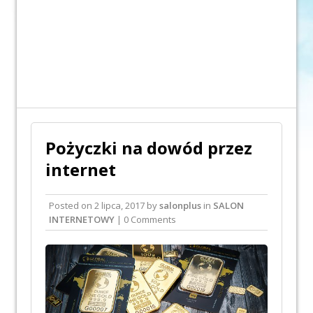
Pożyczki na dowód przez
internet
Posted on
2 lipca, 2017
by
salonplus
in
SALON
INTERNETOWY
| 0 Comments