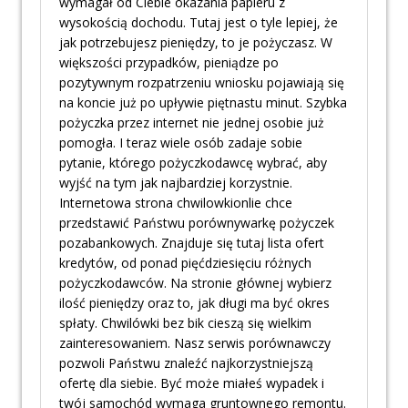
wymagał od Ciebie okazania papieru z
wysokością dochodu. Tutaj jest o tyle lepiej, że
jak potrzebujesz pieniędzy, to je pożyczasz. W
większości przypadków, pieniądze po
pozytywnym rozpatrzeniu wniosku pojawiają się
na koncie już po upływie piętnastu minut. Szybka
pożyczka przez internet nie jednej osobie już
pomogła. I teraz wiele osób zadaje sobie
pytanie, którego pożyczkodawcę wybrać, aby
wyjść na tym jak najbardziej korzystnie.
Internetowa strona chwilowkionlie chce
przedstawić Państwu porównywarkę pożyczek
pozabankowych. Znajduje się tutaj lista ofert
kredytów, od ponad pięćdziesięciu różnych
pożyczkodawców. Na stronie głównej wybierz
ilość pieniędzy oraz to, jak długi ma być okres
spłaty. Chwilówki bez bik cieszą się wielkim
zainteresowaniem. Nasz serwis porównawczy
pozwoli Państwu znaleźć najkorzystniejszą
ofertę dla siebie. Być może miałeś wypadek i
twój samochód wymaga gruntownego remontu.