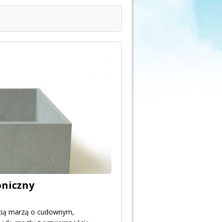
oniczny
cią marzą o cudownym,