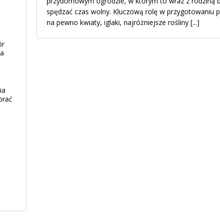
przydomowym ogrodzie, w którym to wraz z rodziną 
spędzać czas wolny. Kluczową rolę w przygotowaniu p
na pewno kwiaty, iglaki, najróżniejsze rośliny
[...]
ór
ia
ia
brać