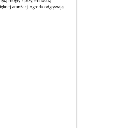
będą mogły z przyjemnością
ięknej aranżacji ogrodu odgrywają