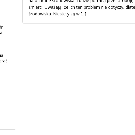
na ochronę środowiska. Ludzie potrafią przejść obojęt
śmierci. Uważają, że ich ten problem nie dotyczy, dlate
środowiska. Niestety są w
[...]
ór
ia
ia
brać