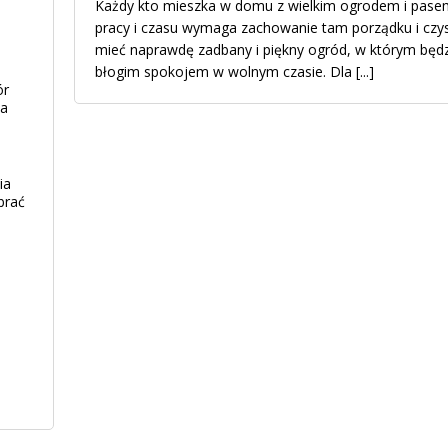
Każdy kto mieszka w domu z wielkim ogrodem i pasem 
pracy i czasu wymaga zachowanie tam porządku i czys
mieć naprawdę zadbany i piękny ogród, w którym będ
błogim spokojem w wolnym czasie. Dla
[...]
ór
ia
ia
brać