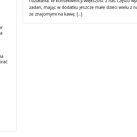
i działania. W konsekwencji większość z nas często w
zadań, mając w dodatku jeszcze małe dzieci wielu z n
ze znajomymi na kawę.
[...]
ór
ia
ia
brać