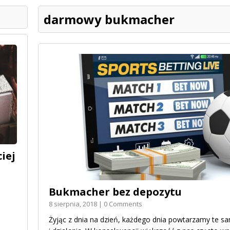
darmowy bukmacher
iej
Bukmacher bez depozytu
8 sierpnia, 2018 | 0 Comments
Żyjąc z dnia na dzień, każdego dnia powtarzamy te sa