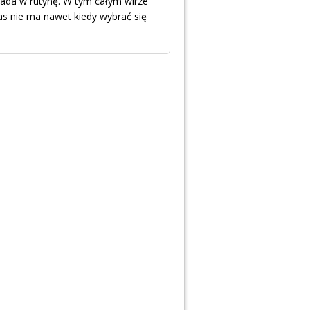
pada w rutynę. W tym całym wirze
as nie ma nawet kiedy wybrać się