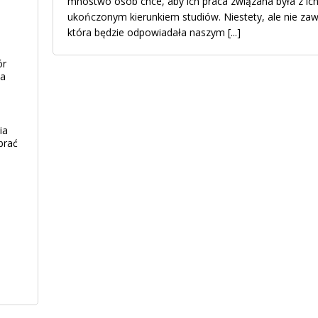
mnóstwo osób chce, aby ich praca związana była z ic
ukończonym kierunkiem studiów. Niestety, ale nie zaws
która będzie odpowiadała naszym
[...]
ór
ia
ia
brać