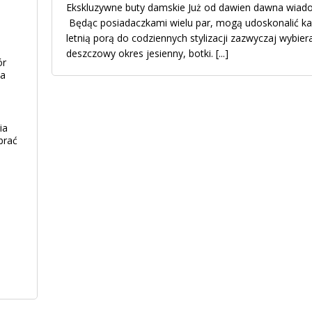
Ekskluzywne buty damskie Już od dawien dawna wiado
Będąc posiadaczkami wielu par, mogą udoskonalić ka
letnią porą do codziennych stylizacji zazwyczaj wybiera
deszczowy okres jesienny, botki.
[...]
ór
ia
ia
brać