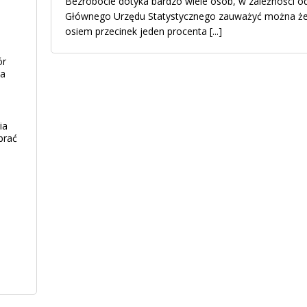
Bezrobocie dotyka bardzo wiele osób, w zależności od
Głównego Urzędu Statystycznego zauważyć można że,
osiem przecinek jeden procenta
[...]
ór
ia
ia
brać