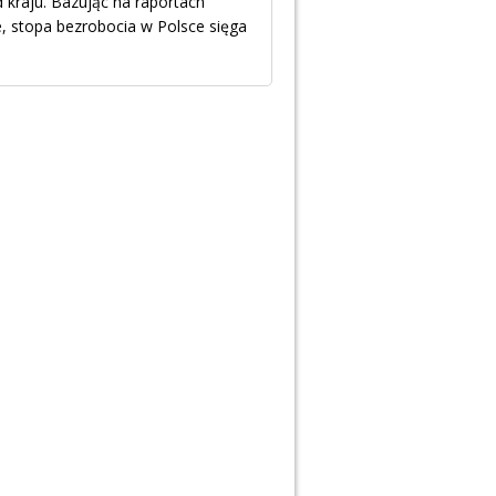
 kraju. Bazując na raportach
 stopa bezrobocia w Polsce sięga