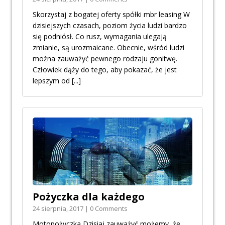
Skorzystaj z bogatej oferty spółki mbr leasing W
dzisiejszych czasach, poziom życia ludzi bardzo
się podniósł. Co rusz, wymagania ulegają
zmianie, są urozmaicane. Obecnie, wśród ludzi
można zauważyć pewnego rodzaju gonitwę.
Człowiek dąży do tego, aby pokazać, że jest
lepszym od
[...]
Pożyczka dla każdego
24 sierpnia, 2017 | 0 Comments
Motopożyczka Dzisiaj zauważyć możemy, że