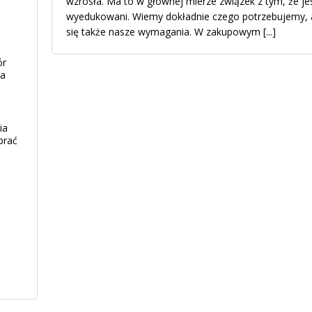
wzrosła. Ma to w głównej mierze związek z tym, że je
wyedukowani. Wiemy dokładnie czego potrzebujemy, 
się także nasze wymagania. W zakupowym
[...]
ór
ia
ia
brać