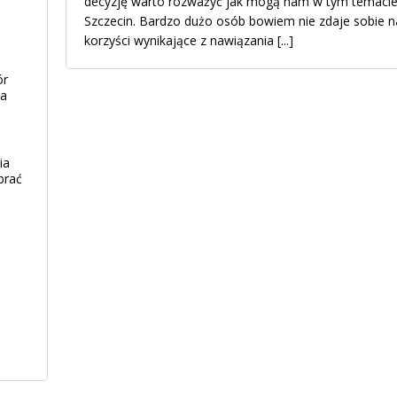
decyzję warto rozważyć jak mogą nam w tym temaci
Szczecin. Bardzo dużo osób bowiem nie zdaje sobie 
korzyści wynikające z nawiązania
[...]
ór
ia
ia
brać