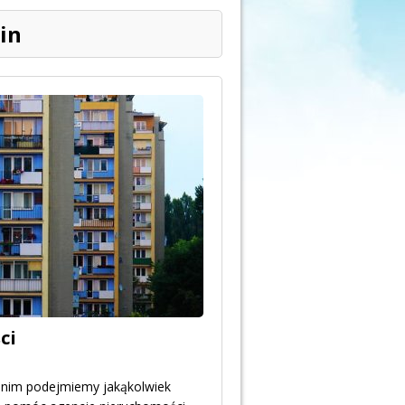
in
ci
zanim podejmiemy jakąkolwiek