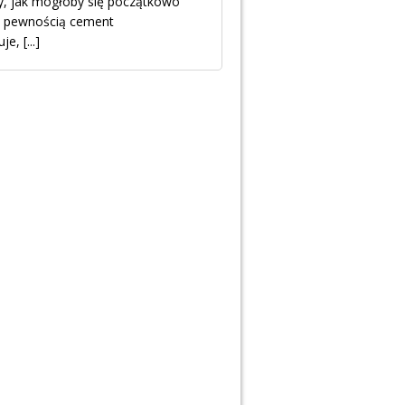
ty, jak mogłoby się początkowo
łą pewnością cement
uje,
[...]