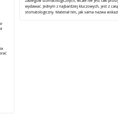
zabiegów stomatologicznych, wcale nie jest taki pros
wydawać. Jednym z najbardziej kluczowych, jest z ca
stomatologiczny. Materiał ten, jak sama nazwa wskaz
ór
ia
ia
brać