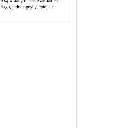
re są w danym czasie aktualne i
ugo, jednak gdyby lepiej się