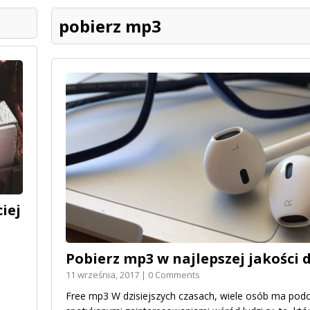
pobierz mp3
iej
Pobierz mp3 w najlepszej jakości 
11 września, 2017 | 0 Comments
Free mp3 W dzisiejszych czasach, wiele osób ma podo