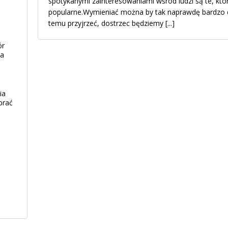
spotykanymi zainteresowaniami wśród ludzi są te, któ
popularne.Wymieniać można by tak naprawdę bardzo dł
temu przyjrzeć, dostrzec będziemy
[...]
ór
ia
ia
brać