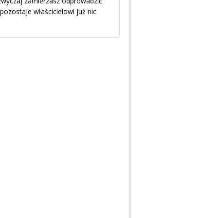
zwyczaj zamierzasz odprowadzić
pozostaje właścicielowi już nic