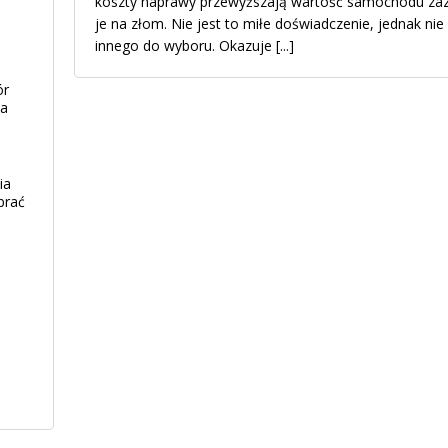
koszty naprawy przewyższają wartość samochodu za
je na złom. Nie jest to miłe doświadczenie, jednak nie 
innego do wyboru. Okazuje
[...]
ór
ia
ia
brać