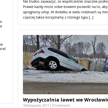
Nie trudno zauważyć, że współcześnie znacznie podniós
Prawie każdy może sobie bowiem pozwolić na to, aby
upragniony urlop. W dodatku w wielu rodzinach są 
częściej także korzystamy z różnego typu
[...]
ór
ia
ia
brać
Wypożyczalnia lawet we Wrocławi
18 listopada, 2017 | 0 Comments