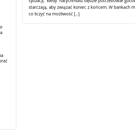
sytuacji, kiedy natychmiast będzie potrzebował gotó
starczają, aby związać koniec z końcem. W bankach 
co liczyć na możliwość
[...]
ór
ia
ia
brać