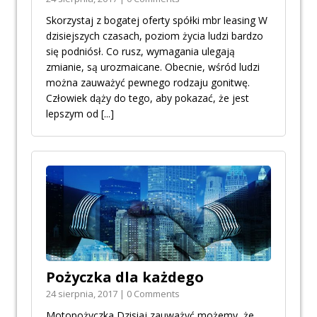
Skorzystaj z bogatej oferty spółki mbr leasing W
dzisiejszych czasach, poziom życia ludzi bardzo
się podniósł. Co rusz, wymagania ulegają
zmianie, są urozmaicane. Obecnie, wśród ludzi
można zauważyć pewnego rodzaju gonitwę.
Człowiek dąży do tego, aby pokazać, że jest
lepszym od
[...]
Pożyczka dla każdego
24 sierpnia, 2017 | 0 Comments
Motopożyczka Dzisiaj zauważyć możemy, że