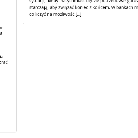
sytuacji, kiedy natychmiast będzie potrzebował gotó
starczają, aby związać koniec z końcem. W bankach 
co liczyć na możliwość
[...]
ór
ia
ia
brać