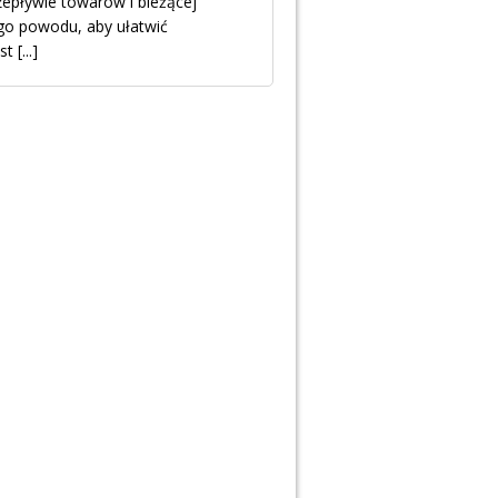
pływie towarów i bieżącej
ego powodu, aby ułatwić
est
[...]