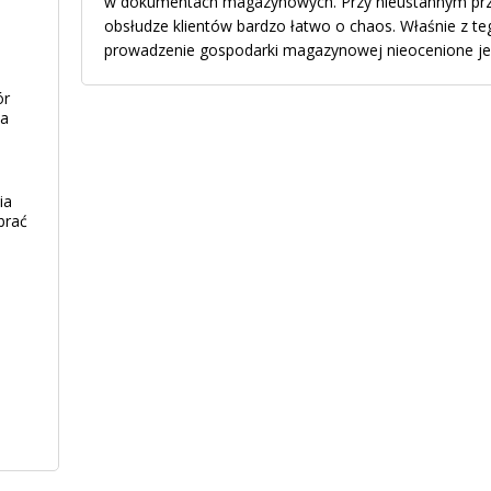
w dokumentach magazynowych. Przy nieustannym prze
obsłudze klientów bardzo łatwo o chaos. Właśnie z t
prowadzenie gospodarki magazynowej nieocenione j
ór
ia
ia
brać