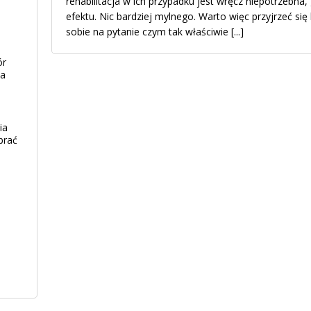
rehabilitacja w ich przypadku jest wręcz niepotrzebna,
efektu. Nic bardziej mylnego. Warto więc przyjrzeć się b
sobie na pytanie czym tak właściwie
[...]
ór
ia
ia
brać