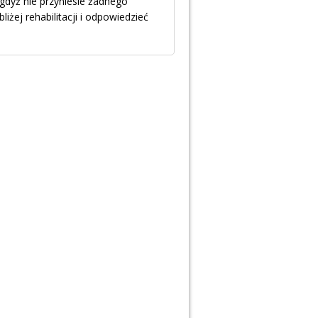
 gdyż nie przyniesie żadnego
liżej rehabilitacji i odpowiedzieć