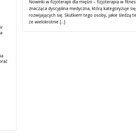
Nowinki w fizjoterapii dla mięśni – fizjoterapia w fitnes
znacząca dyscyplina medyczna, którą kategoryzuje si
rozwijających się. Skutkiem tego osoby, jakie śledzą t
że wielokrotnie
[...]
ór
ia
ia
brać