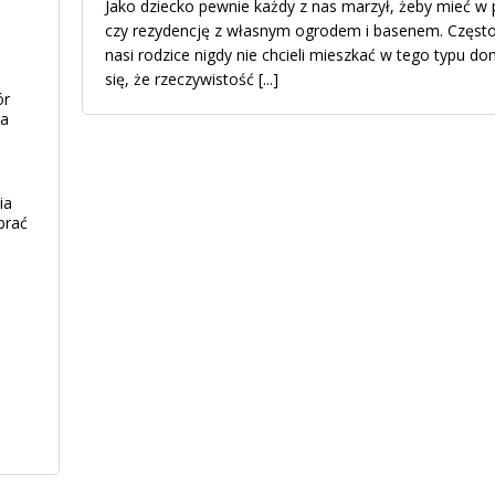
Jako dziecko pewnie każdy z nas marzył, żeby mieć w 
czy rezydencję z własnym ogrodem i basenem. Często
nasi rodzice nigdy nie chcieli mieszkać w tego typu d
się, że rzeczywistość
[...]
ór
ia
ia
brać