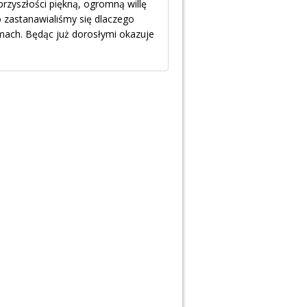
przyszłości piękną, ogromną willę
 zastanawialiśmy się dlaczego
omach. Będąc już dorosłymi okazuje