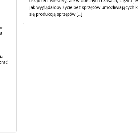
urządzeń. Niestety, ale w obecnych czasach, ciężko j
jak wyglądałoby życie bez sprzętów umożliwiających k
się produkcją sprzętów
[...]
ór
ia
ia
brać