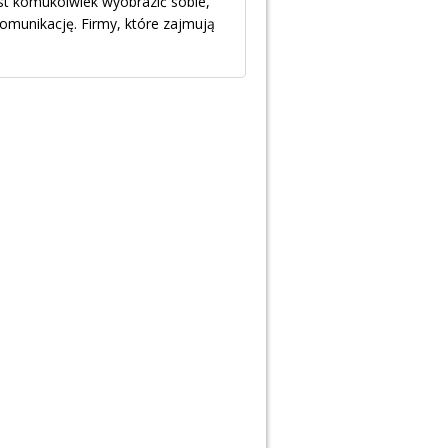
est komukolwiek wyobrazić sobie,
omunikację. Firmy, które zajmują