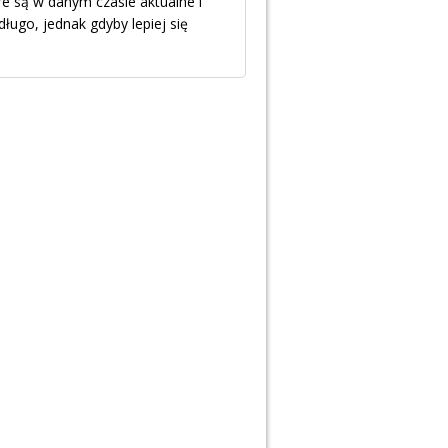
re są w danym czasie aktualne i
ugo, jednak gdyby lepiej się