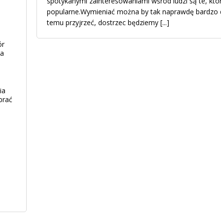
spotykanymi zainteresowaniami wśród ludzi są te, któ
popularne.Wymieniać można by tak naprawdę bardzo dł
temu przyjrzeć, dostrzec będziemy
[...]
ór
ia
ia
brać