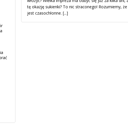
włożyć? Wielka impreza ma odbyć się już za kilka dni, 
tę okazję sukienki? To nic straconego! Rozumiemy, że 
jest czasochłonne.
[...]
ór
ia
ia
brać