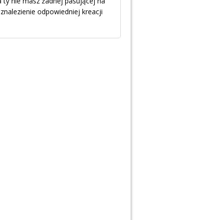
a ty nie masz żadnej pasującej na
znalezienie odpowiedniej kreacji