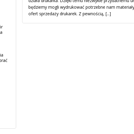
działa drukarka. Dzięki temu niezwykle przydatnemu ur
będziemy mogli wydrukować potrzebne nam materiały
ofert sprzedaży drukarek. Z pewnością,
[...]
ór
ia
ia
brać