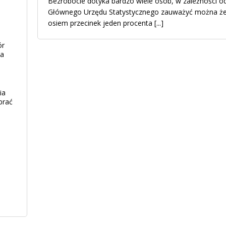
Bezrobocie dotyka bardzo wiele osób, w zależności od
Głównego Urzędu Statystycznego zauważyć można że,
osiem przecinek jeden procenta
[...]
ór
ia
ia
brać