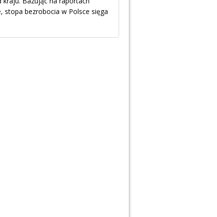
 kraju. Bazując na raportach
 stopa bezrobocia w Polsce sięga