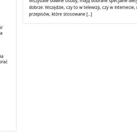
Wszystkie sławne osoby, mają dobrane specjalne diety
dobrze. Wszędzie, czy to w telewizji, czy w Internecie
przepisów, które stosowane
[...]
ór
ia
ia
brać