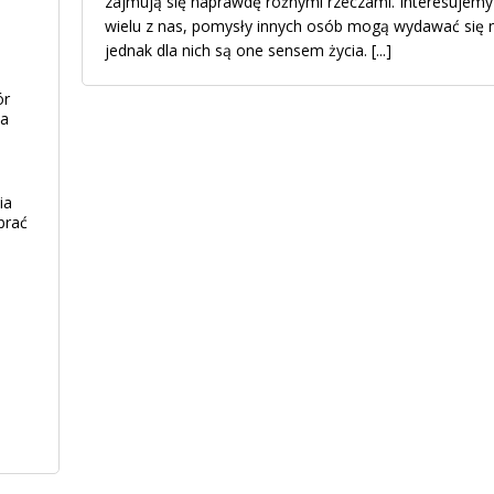
zajmują się naprawdę różnymi rzeczami. Interesujemy
wielu z nas, pomysły innych osób mogą wydawać się n
jednak dla nich są one sensem życia.
[...]
ór
ia
ia
brać