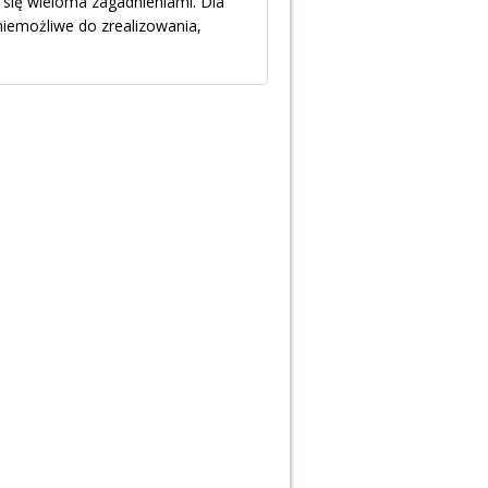
 się wieloma zagadnieniami. Dla
iemożliwe do zrealizowania,