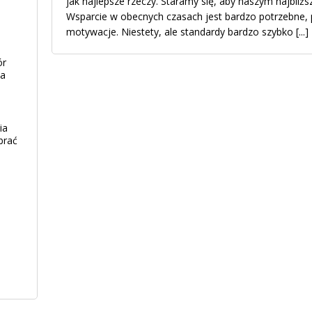
jak najlepsze rzeczy. Staramy się, aby naszym najbliż
Wsparcie w obecnych czasach jest bardzo potrzebne,
motywacje. Niestety, ale standardy bardzo szybko
[...]
ór
ia
ia
brać