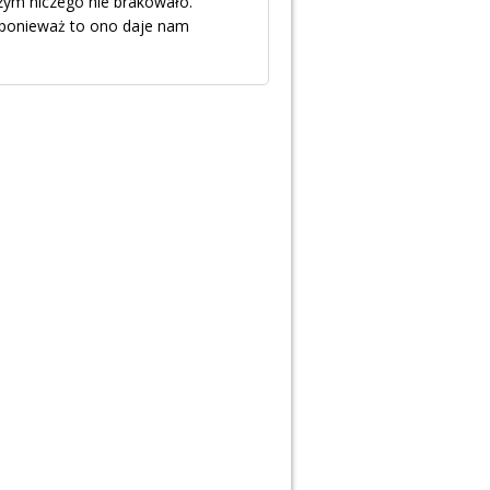
szym niczego nie brakowało.
 ponieważ to ono daje nam