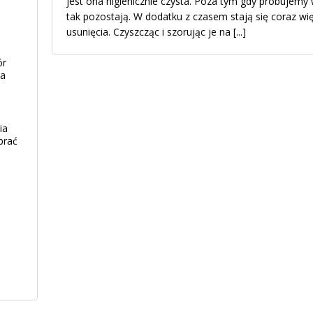
jest ona higienicznie czysta. Poza tym gdy próbujemy
tak pozostają. W dodatku z czasem stają się coraz wię
usunięcia. Czyszcząc i szorując je na
[...]
ór
ia
ia
brać