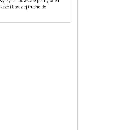
 wyczyścić powstałe plamy one i
ksze i bardziej trudne do