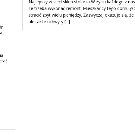
Najlepszy w sieci sklep stolarza W życiu każdego z na
że trzeba wykonać remont. Mieszkańcy tego domu głowi
stracić zbyt wielu pieniędzy. Zazwyczaj okazuje się, że
ale także uchwyty
[...]
ór
ia
ia
brać