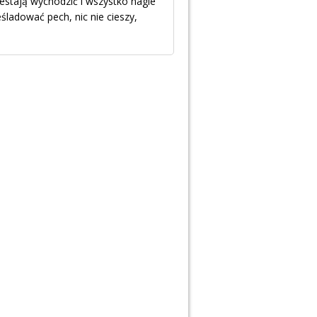
zestają wychodzić i wszystko nagle
eśladować pech, nic nie cieszy,