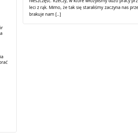
nieszczęść. Rzeczy, w które włożyliśmy dużo pracy pr
leci z rąk. Mimo, że tak się staraliśmy zaczyna nas prz
brakuje nam
[...]
ór
ia
ia
brać