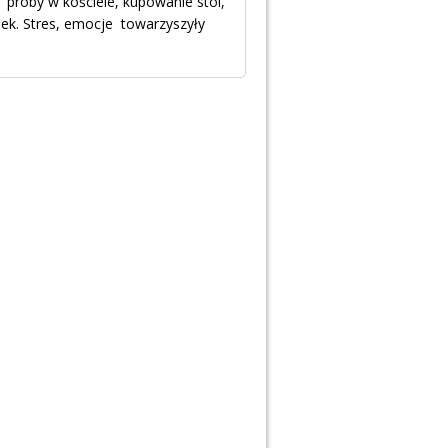
e próby w kościele, kupowanie stoi,
iek. Stres, emocje towarzyszyły