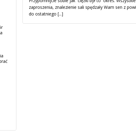
Przypomnijcie sobie jak ciężki był to okres. Wszystki
zaproszenia, znalezienie sali spędzały Wam sen z pow
do ostatniego
[...]
ór
ia
ia
brać