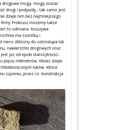
szywa drogowe mogą mogą zostać
ić drogi i podjazdy , tak samo jest
ie dzięki nim bez najmniejszego
firmy Prokrusz możemy także
uczeń to odmiana kruszywa
rzchnia ma szorstką i
 nieco zbliżony do ostrosłupa lub
onu, nawierzchni drogowych oraz
jest już od epoki starożytności .
 pięciu milimetrów. Kliniec dzięki
architektonicznych łuków. Klińce
mu ciążeniu, przez co konstrukcja