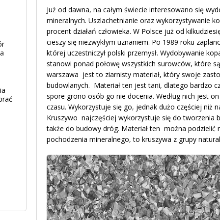
Już od dawna, na całym świecie interesowano się w
mineralnych. Uszlachetnianie oraz wykorzystywanie ko
procent działań człowieka. W Polsce już od kilkudzies
cieszy się niezwykłym uznaniem. Po 1989 roku zapla
ór
ia
której uczestniczył polski przemysł. Wydobywanie kopa
stanowi ponad połowę wszystkich surowców, które s
warszawa jest to ziarnisty materiał, który swoje zas
budowlanych. Materiał ten jest tani, dlatego bardzo c
ia
spore grono osób go nie docenia. Według nich jest on 
brać
czasu. Wykorzystuje się go, jednak dużo częściej niż
Kruszywo najczęściej wykorzystuje się do tworzenia 
także do budowy dróg. Materiał ten można podzielić n
pochodzenia mineralnego, to kruszywa z grupy natura