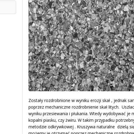
Zostały rozdrobnione w wyniku erozji skał , jednak s
poprzez mechaniczne rozdrobnienie skał litych. Uszla
wyniku przesiewania i płukania. Wtedy wydobywać je m
kopalni piasku, czy żwiru. W takim przypadku potrzebn
metodzie odkrywkowej . Kruszywa naturalne dzielą si
możemy je otrzymać poprzez mechaniczne rozdrobnien