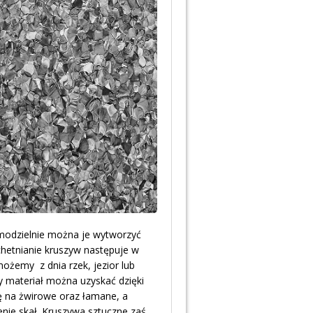
amodzielnie można je wytworzyć
chetnianie kruszyw następuje w
ożemy z dnia rzek, jezior lub
y materiał można uzyskać dzięki
ę na żwirowe oraz łamane, a
ie skał. Kruszywa sztuczne zaś