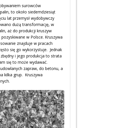
ydobywaniem surowców
palin, to około siedemdziesiąt
ięciu lat przemysł wydobywczy
nowano dużą transformację, w
lin, aż do produkcji kruszyw
ą pozyskiwane w Polsce. Kruszywa
tosowanie znajduje w pracach
zęsto się go wykorzystuje. Jednak
zbędny i jego produkcja to strata
 nam się to może wydawać.
budowlanych zapraw, do betonu, a
a kilka grup. Kruszywa
lnych.