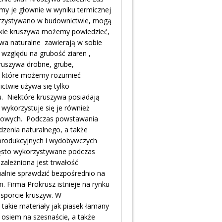
y je głownie w wyniku termicznej
korzystywano w budownictwie, mogą
akie kruszywa możemy powiedzieć,
ywa naturalne zawierają w sobie
 względu na grubość ziaren ,
ruszywa drobne, grube,
zez które możemy rozumieć
ctwie używa się tylko
tu. Niektóre kruszywa posiadają
 wykorzystuje się je również
onowych. Podczas powstawania
zenia naturalnego, a także
oprodukcyjnych i wydobywczych
ęsto wykorzystywane podczas
ależniona jest trwałość
lnie sprawdzić bezpośrednio na
. Firma Prokrusz istnieje na rynku
ransporcie kruszyw. W
takie materiały jak piasek łamany
 osiem na szesnaście, a także