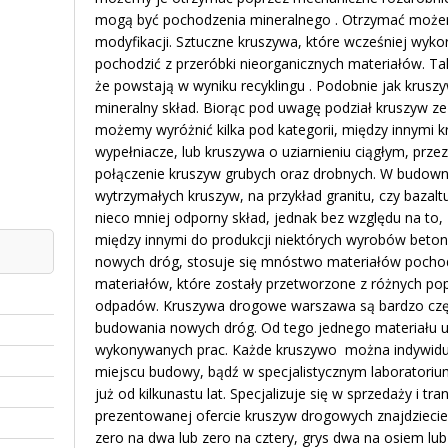
mogą być pochodzenia mineralnego . Otrzymać możem
modyfikacji. Sztuczne kruszywa, które wcześniej wy
pochodzić z przeróbki nieorganicznych materiałów. T
że powstają w wyniku recyklingu . Podobnie jak krusz
mineralny skład. Biorąc pod uwagę podział kruszyw ze
możemy wyróżnić kilka pod kategorii, między innymi k
wypełniacze, lub kruszywa o uziarnieniu ciągłym, pr
połączenie kruszyw grubych oraz drobnych. W budowni
wytrzymałych kruszyw, na przykład granitu, czy bazal
nieco mniej odporny skład, jednak bez względu na to,
między innymi do produkcji niektórych wyrobów bet
nowych dróg, stosuje się mnóstwo materiałów pochod
materiałów, które zostały przetworzone z różnych p
odpadów. Kruszywa drogowe warszawa są bardzo cz
budowania nowych dróg. Od tego jednego materiału uz
wykonywanych prac. Każde kruszywo można indywidua
miejscu budowy, bądź w specjalistycznym laboratorium
już od kilkunastu lat. Specjalizuje się w sprzedaży i t
prezentowanej ofercie kruszyw drogowych znajdziecie 
zero na dwa lub zero na cztery, grys dwa na osiem lub