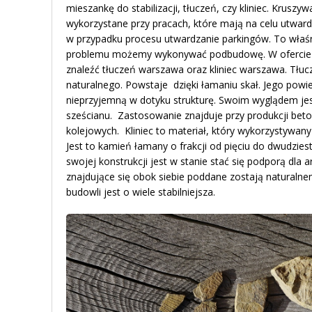
mieszankę do stabilizacji, tłuczeń, czy kliniec. Kru
wykorzystane przy pracach, które mają na celu utwardz
w przypadku procesu utwardzanie parkingów. To właśn
problemu możemy wykonywać podbudowę. W ofercie 
znaleźć tłuczeń warszawa oraz kliniec warszawa. Tł
naturalnego. Powstaje dzięki łamaniu skał. Jego powie
nieprzyjemną w dotyku strukturę. Swoim wyglądem jest
sześcianu. Zastosowanie znajduje przy produkcji bet
kolejowych. Kliniec to materiał, który wykorzystywany 
Jest to kamień łamany o frakcji od pięciu do dwudziestu
swojej konstrukcji jest w stanie stać się podporą dla 
znajdujące się obok siebie poddane zostają naturalne
budowli jest o wiele stabilniejsza.