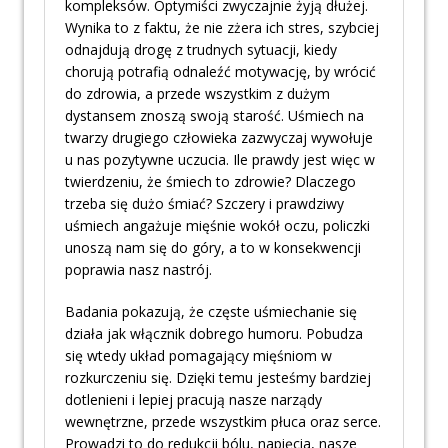
kompleksów. Optymiści zwyczajnie żyją dłużej.
Wynika to z faktu, że nie zżera ich stres, szybciej
odnajdują drogę z trudnych sytuacji, kiedy
chorują potrafią odnaleźć motywację, by wrócić
do zdrowia, a przede wszystkim z dużym
dystansem znoszą swoją starość. Uśmiech na
twarzy drugiego człowieka zazwyczaj wywołuje
u nas pozytywne uczucia. Ile prawdy jest więc w
twierdzeniu, że śmiech to zdrowie? Dlaczego
trzeba się dużo śmiać? Szczery i prawdziwy
uśmiech angażuje mięśnie wokół oczu, policzki
unoszą nam się do góry, a to w konsekwencji
poprawia nasz nastrój.
Badania pokazują, że częste uśmiechanie się
działa jak włącznik dobrego humoru. Pobudza
się wtedy układ pomagający mięśniom w
rozkurczeniu się. Dzięki temu jesteśmy bardziej
dotlenieni i lepiej pracują nasze narządy
wewnętrzne, przede wszystkim płuca oraz serce.
Prowadzi to do redukcji bólu, napięcia, nasze