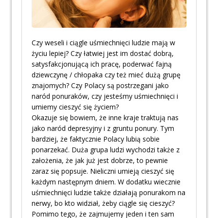
Czy weseli i ciągle uśmiechnięci ludzie mają w
życiu lepiej? Czy łatwiej jest im dostać dobrą,
satysfakcjonującą ich pracę, poderwać fajną
dziewczynę / chłopaka czy też mieć dużą grupę
znajomych? Czy Polacy są postrzegani jako
naród ponuraków, czy jesteśmy uśmiechnięci i
umiemy cieszyć się życiem?
Okazuje się bowiem, że inne kraje traktują nas
jako naród depresyjny i z gruntu ponury. Tym
bardziej, że faktycznie Polacy lubią sobie
ponarzekać. Duża grupa ludzi wychodzi także z
założenia, że jak już jest dobrze, to pewnie
zaraz się popsuje. Nieliczni umieją cieszyć się
każdym następnym dniem. W dodatku wiecznie
uśmiechnięci ludzie także działają ponurakom na
nerwy, bo kto widział, żeby ciągle się cieszyć?
Pomimo tego, że zajmujemy jeden i ten sam