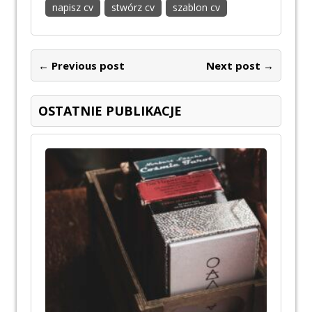
napisz cv
stwórz cv
szablon cv
← Previous post
Next post →
OSTATNIE PUBLIKACJE