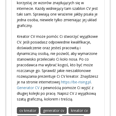
korzystaj ze wzorów znajdujących się w
internecie. Każdy widniejący tam szablon CV jest
taki sam. Sprawiają one wrażenie jakby pisała je
jedna osoba, niewiele tylko zmieniając jej układ
graficzny.
Kreator CV może pomóc Ci stworzyć wyjątkowe
CV. Jeśli posiadasz odpowiednie kwalifikacje,
doświadczenie oraz jesteś pracowitą i
dynamiczną osobą, nie pozwól, aby wymarzone
stanowisko przeleciało Ci koło nosa. Po co
pracodawca ma wybrać kogoś, kto być może
rozczaruje go. Sprawdź jakie nieszablonowe
rozwiązania prezentuje Ci CV kreator. Znajdziesz
je na stronie internetowej
https://be-rising.pl
.
Generator CV
z pewnością pomoże Ci wyjść z
długiej kolejki po pracę. Napisz CV z wyjątkową
szatą graficzną, kolorem i treścią.
cv kreator
generator cv
kreator cv