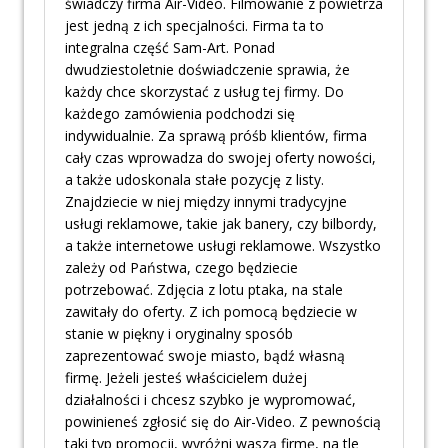
świadczy firma Air-Video. Filmowanie z powietrza
jest jedną z ich specjalności. Firma ta to
integralna część Sam-Art. Ponad
dwudziestoletnie doświadczenie sprawia, że
każdy chce skorzystać z usług tej firmy. Do
każdego zamówienia podchodzi się
indywidualnie. Za sprawą próśb klientów, firma
cały czas wprowadza do swojej oferty nowości,
a także udoskonala stałe pozycję z listy.
Znajdziecie w niej między innymi tradycyjne
usługi reklamowe, takie jak banery, czy bilbordy,
a także internetowe usługi reklamowe. Wszystko
zależy od Państwa, czego będziecie
potrzebować. Zdjęcia z lotu ptaka, na stale
zawitały do oferty. Z ich pomocą będziecie w
stanie w piękny i oryginalny sposób
zaprezentować swoje miasto, bądź własną
firmę. Jeżeli jesteś właścicielem dużej
działalności i chcesz szybko je wypromować,
powinieneś zgłosić się do Air-Video. Z pewnością
taki typ promocji, wyróżni waszą firmę, na tle