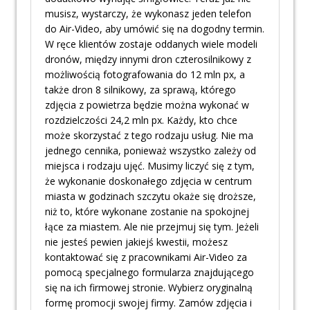
musisz, wystarczy, że wykonasz jeden telefon
do Air-Video, aby umówić się na dogodny termin.
W ręce klientów zostaje oddanych wiele modeli
dronów, między innymi dron czterosilnikowy z
możliwością fotografowania do 12 mln px, a
także dron 8 silnikowy, za sprawą, którego
zdjęcia z powietrza będzie można wykonać w
rozdzielczości 24,2 mln px. Każdy, kto chce
może skorzystać z tego rodzaju usług. Nie ma
jednego cennika, ponieważ wszystko zależy od
miejsca i rodzaju ujęć. Musimy liczyć się z tym,
że wykonanie doskonałego zdjęcia w centrum
miasta w godzinach szczytu okaże się droższe,
niż to, które wykonane zostanie na spokojnej
łące za miastem. Ale nie przejmuj się tym. Jeżeli
nie jesteś pewien jakiejś kwestii, możesz
kontaktować się z pracownikami Air-Video za
pomocą specjalnego formularza znajdującego
się na ich firmowej stronie. Wybierz oryginalną
formę promocji swojej firmy. Zamów zdjęcia i