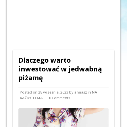
Dlaczego warto
inwestować w jedwabną
piżamę
Posted on
28 września, 2023
by
annasz
in
NA
KAŻDY TEMAT
| 0 Comments