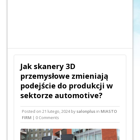
Jak skanery 3D
przemysłowe zmieniają
podejście do produkcji w
sektorze automotive?
Posted on
21 lutego, 2024
by
salonplus
in
MIASTO
FIRM
| 0 Comments