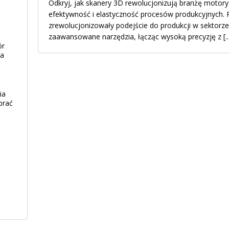
Odkryj, jak skanery 3D rewolucjonizują branżę motory
efektywność i elastyczność procesów produkcyjnych.
zrewolucjonizowały podejście do produkcji w sektorz
zaawansowane narzędzia, łącząc wysoką precyzję z
[..
ór
ia
ia
brać