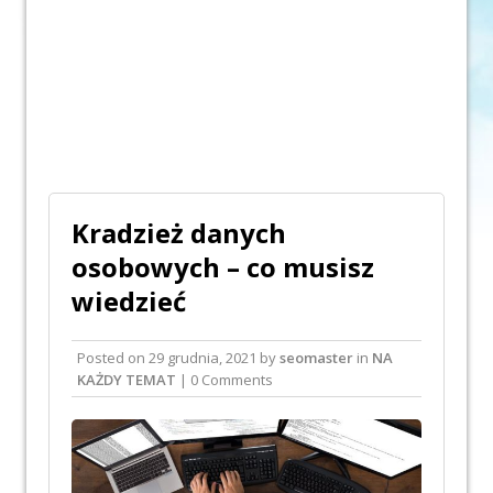
Kradzież danych
osobowych – co musisz
wiedzieć
Posted on
29 grudnia, 2021
by
seomaster
in
NA
KAŻDY TEMAT
| 0 Comments