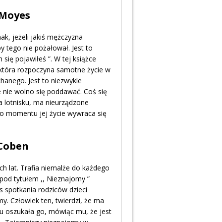
o Moyes
k, jeżeli jakiś mężczyzna
y tego nie pożałował. Jest to
 się pojawiłeś ”. W tej książce
, która rozpoczyna samotne życie w
hanego. Jest to niezwykle
 nie wolno się poddawać. Coś się
a lotnisku, ma nieurządzone
go momentu jej życie wywraca się
 Coben
ch lat. Trafia niemalże do każdego
 pod tytułem ,, Nieznajomy ”
 spotkania rodziców dzieci
my. Człowiek ten, twierdzi, że ma
mu oszukała go, mówiąc mu, że jest