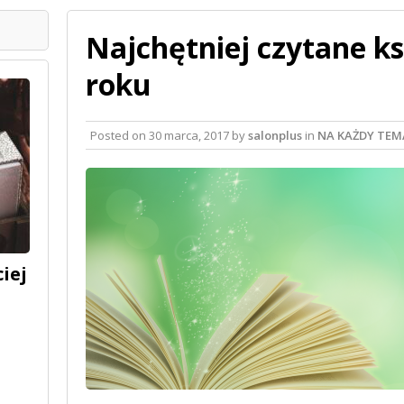
Najchętniej czytane ks
roku
Posted on
30 marca, 2017
by
salonplus
in
NA KAŻDY TEM
iej