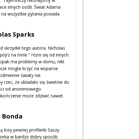
u. Tajemniczy nieznajomy w
mnice innych osób. Świat Adama
 na wszystkie pytania posiada
olas Sparks
d skrzydeł tego autora. Nicholas
pójrz na mnie ” różni się od innych.
opak ma problemy w domu, nikt
wsze mogła liczyć na wsparcie
 odmienne światy nie
 rzec, że układało się świetnie do
ości od anonimowego
Zakończenie może zdziwić nawet
a Bonda
ją losy pewnej profilerki Saszy
torka w bardzo dobry sposób