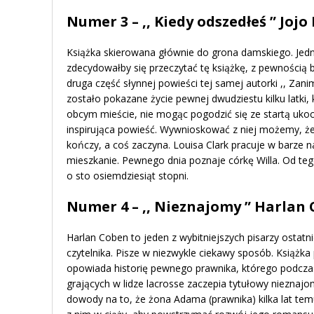
Numer 3 – ,, Kiedy odszedłeś ” Joj
Książka skierowana głównie do grona damskiego. Jedna
zdecydowałby się przeczytać tę książkę, z pewnością b
druga część słynnej powieści tej samej autorki ,, Zanim
zostało pokazane życie pewnej dwudziestu kilku latki
obcym mieście, nie mogąc pogodzić się ze startą ukoc
inspirująca powieść. Wywnioskować z niej możemy, że
kończy, a coś zaczyna. Louisa Clark pracuje w barze n
mieszkanie. Pewnego dnia poznaje córkę Willa. Od te
o sto osiemdziesiąt stopni.
Numer 4 – ,, Nieznajomy ” Harlan
Harlan Coben to jeden z wybitniejszych pisarzy ostatni
czytelnika. Pisze w niezwykle ciekawy sposób. Książka
opowiada historię pewnego prawnika, którego podczas
grających w lidze lacrosse zaczepia tytułowy nieznajo
dowody na to, że żona Adama (prawnika) kilka lat te