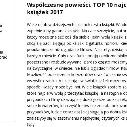
Współczesne powieści. TOP 10 naj
książek 2017
Wiele osób w dzisiejszych czasach czyta książki. Wiad
ór
ia
zupełnie inny gatunek książki. Na całe szczęście, auto
każdy może znaleźć coś dla siebie. Jedni wolą książki
chcą się bać i sięgają po książki z gatunku horroru. Ki
popularniejsze niż oglądanie filmów. Niestety, dzisiaj 
ia
każdym mieście. Cały czas funkcjonują okoliczne bibliot
brać
poszerzane i rozbudowywane. Bardzo często możemy 
najzwyczajniej w świecie, nie lubią oglądać filmów. Ks
Możliwość poszerzenia horyzontów oraz ćwiczenie swo
wszystko zanika. A uciekając w świat książek możem
sposób. Każdy może być inni. Wiele książek zostało z
które najpierw wolą przeczytać książkę, a następnie ob
przypadkach filmy okazują się dużo gorsze od książek
sobie bohaterów, lub część losów nie została pokazana
przypadków, ludzie coraz częściej sięgają po dobrą ksią
znalazłyby się w zestawieniu najchętniej czytanych ks
typy.