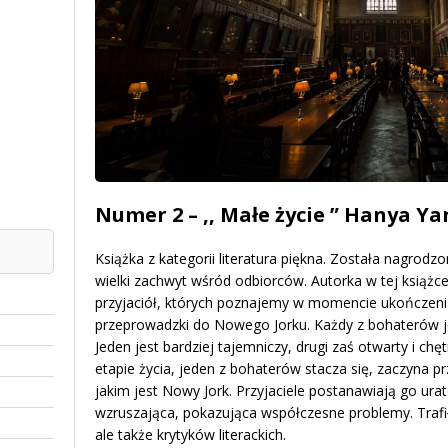
Numer 2 – ,, Małe życie ” Hanya Y
Książka z kategorii literatura piękna. Została nagrodz
wielki zachwyt wśród odbiorców. Autorka w tej książce
przyjaciół, których poznajemy w momencie ukończenia
przeprowadzki do Nowego Jorku. Każdy z bohaterów je
Jeden jest bardziej tajemniczy, drugi zaś otwarty i 
etapie życia, jeden z bohaterów stacza się, zaczyna pr
jakim jest Nowy Jork. Przyjaciele postanawiają go ur
wzruszająca, pokazująca współczesne problemy. Trafiła
ale także krytyków literackich.