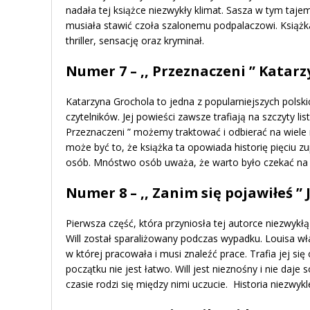
nadała tej książce niezwykły klimat. Sasza w tym taje
musiała stawić czoła szalonemu podpalaczowi. Książka 
thriller, sensację oraz kryminał.
Numer 7 – ,, Przeznaczeni ” Katar
Katarzyna Grochola to jedna z popularniejszych polskic
czytelników. Jej powieści zawsze trafiają na szczyty lis
Przeznaczeni ” możemy traktować i odbierać na wiele
może być to, że książka ta opowiada historię pięciu 
osób. Mnóstwo osób uważa, że warto było czekać na 
Numer 8 – ,, Zanim się pojawiłeś ”
Pierwsza część, która przyniosła tej autorce niezwykłą 
Will został sparaliżowany podczas wypadku. Louisa wła
w której pracowała i musi znaleźć prace. Trafia jej się 
początku nie jest łatwo. Will jest nieznośny i nie da
czasie rodzi się między nimi uczucie. Historia niezwyk