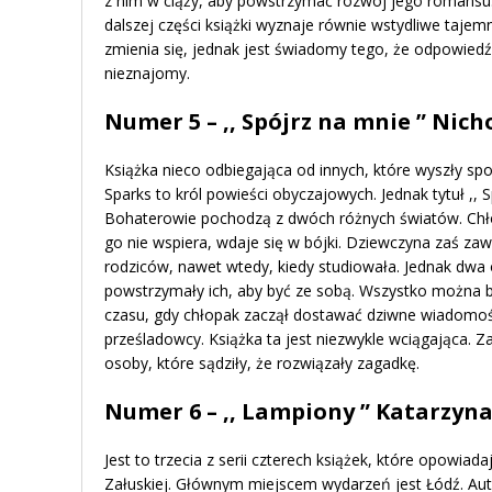
z nim w ciąży, aby powstrzymać rozwój jego romans
dalszej części książki wyznaje równie wstydliwe taje
zmienia się, jednak jest świadomy tego, że odpowiedź
nieznajomy.
Numer 5 – ,, Spójrz na mnie ” Nich
Książka nieco odbiegająca od innych, które wyszły spo
Sparks to król powieści obyczajowych. Jednak tytuł ,, S
Bohaterowie pochodzą z dwóch różnych światów. Chł
go nie wspiera, wdaje się w bójki. Dziewczyna zaś za
rodziców, nawet wtedy, kiedy studiowała. Jednak dwa
powstrzymały ich, aby być ze sobą. Wszystko można by
czasu, gdy chłopak zaczął dostawać dziwne wiadom
prześladowcy. Książka ta jest niezwykle wciągająca. 
osoby, które sądziły, że rozwiązały zagadkę.
Numer 6 – ,, Lampiony ” Katarzyn
Jest to trzecia z serii czterech książek, które opowiada
Załuskiej. Głównym miejscem wydarzeń jest Łódź. Au