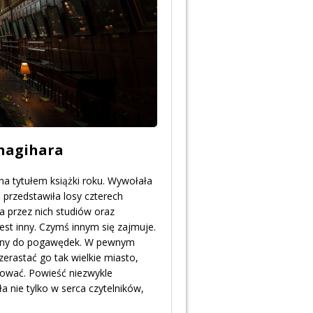
anagihara
ona tytułem książki roku. Wywołała
 przedstawiła losy czterech
 przez nich studiów oraz
st inny. Czymś innym się zajmuje.
chętny do pogawędek. W pewnym
zerastać go tak wielkie miasto,
atować. Powieść niezwykle
 nie tylko w serca czytelników,