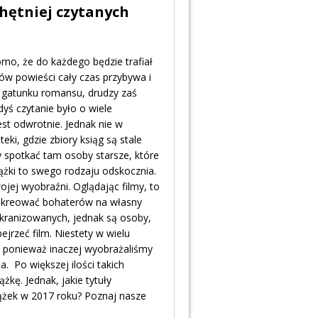
chętniej czytanych
omo, że do każdego będzie trafiał
rów powieści cały czas przybywa i
 z gatunku romansu, drudzy zaś
edyś czytanie było o wiele
jest odwrotnie. Jednak nie w
eki, gdzie zbiory ksiąg są stale
spotkać tam osoby starsze, które
iążki to swego rodzaju odskocznia.
jej wyobraźni. Oglądając filmy, to
y kreować bohaterów na własny
ekranizowanych, jednak są osoby,
ejrzeć film. Niestety w wielu
, ponieważ inaczej wyobrażaliśmy
. Po większej ilości takich
żkę. Jednak, jakie tytuły
iążek w 2017 roku? Poznaj nasze