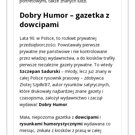
portretowymi, także znanych ludzi.
Dobry Humor – gazetka z
dowcipami
Lata 90. w Polsce, to rozkwit prywatnej
przedsiębiorczości. Powstawały pierwsze
prywatne (nie państwowe i nie kontrolowane
przez władzę) wydawnictwa, a do kiosków trafiły
pierwsze niezależne gazety prywatne. To wtedy
Szczepan Sadurski
– młody, lecz już znany w
całej Polsce rysownik prasowy – zdobywca
Złotej Szpilki’87, autor rysunków satyrycznych,
które drukowały najbardziej znane gazety i
czasopisma, założył wydawnictwo i zaczął
wydawać
Dobry Humor
.
Mała, niepozorna gazetka z
dowcipami
i
rysunkami humorystycznymi
wydawana co
miesiąc, znikała z kiosków z prasą w całej