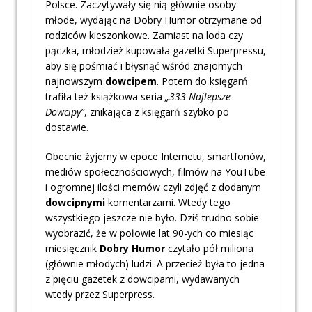
Polsce. Zaczytywały się nią głównie osoby
młode, wydając na Dobry Humor otrzymane od
rodziców kieszonkowe. Zamiast na loda czy
pączka, młodzież kupowała gazetki Superpressu,
aby się pośmiać i błysnąć wśród znajomych
najnowszym
dowcipem
. Potem do księgarń
trafiła też książkowa seria
„333 Najlepsze
Dowcipy”
, znikająca z księgarń szybko po
dostawie.
Obecnie żyjemy w epoce Internetu, smartfonów,
mediów społecznościowych, filmów na YouTube
i ogromnej ilości memów czyli zdjęć z dodanym
dowcipnymi
komentarzami. Wtedy tego
wszystkiego jeszcze nie było. Dziś trudno sobie
wyobrazić, że w połowie lat 90-ych co miesiąc
miesięcznik
Dobry Humor
czytało pół miliona
(głównie młodych) ludzi. A przecież była to jedna
z pięciu gazetek z dowcipami, wydawanych
wtedy przez Superpress.