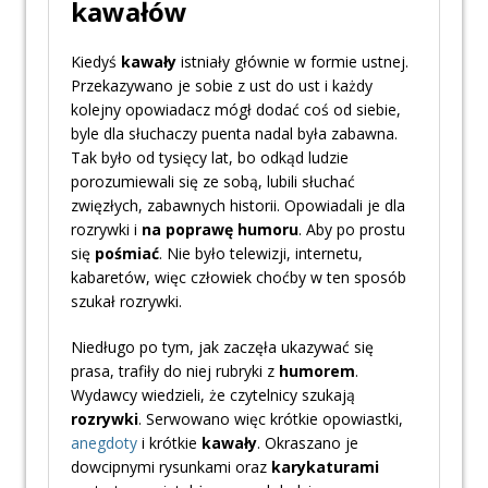
kawałów
Kiedyś
kawały
istniały głównie w formie ustnej.
Przekazywano je sobie z ust do ust i każdy
kolejny opowiadacz mógł dodać coś od siebie,
byle dla słuchaczy puenta nadal była zabawna.
Tak było od tysięcy lat, bo odkąd ludzie
porozumiewali się ze sobą, lubili słuchać
zwięzłych, zabawnych historii. Opowiadali je dla
rozrywki i
na poprawę humoru
. Aby po prostu
się
pośmiać
. Nie było telewizji, internetu,
kabaretów, więc człowiek choćby w ten sposób
szukał rozrywki.
Niedługo po tym, jak zaczęła ukazywać się
prasa, trafiły do niej rubryki z
humorem
.
Wydawcy wiedzieli, że czytelnicy szukają
rozrywki
. Serwowano więc krótkie opowiastki,
anegdoty
i krótkie
kawały
. Okraszano je
dowcipnymi rysunkami oraz
karykaturami