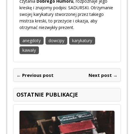
czytania
Dobrego Humoru
, rozpoznaje jego
kreskę i znajomy podpis: SADURSKI. Otrzymanie
swojej karykatury stworzonej przez takiego
mistrza kreski, to przeżycie i okazja, aby
otrzymać niezwykły prezent.
anegdoty
dowcipy
karykatury
kawały
← Previous post
Next post →
OSTATNIE PUBLIKACJE