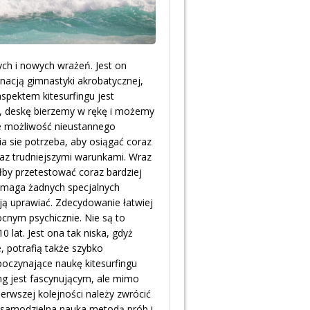
ych i nowych wrażeń. Jest on
inacją gimnastyki akrobatycznej,
spektem kitesurfingu jest
e, deskę bierzemy w rękę i możemy
aje możliwość nieustannego
a sie potrzeba, aby osiągać coraz
raz trudniejszymi warunkami. Wraz
łby przetestować coraz bardziej
wymaga żadnych specjalnych
ją uprawiać. Zdecydowanie łatwiej
nym psychicznie. Nie są to
 lat. Jest ona tak niska, gdyż
 potrafią także szybko
oczynające naukę kitesurfingu
ng jest fascynującym, ale mimo
erwszej kolejności należy zwrócić
 samodzielna nauka metodą prób i