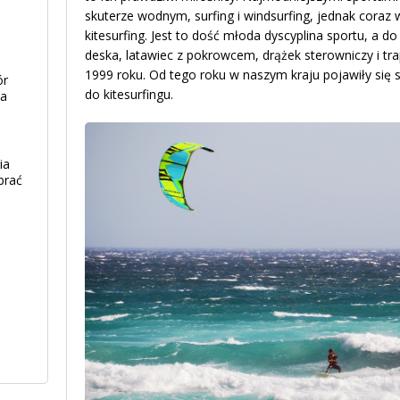
skuterze wodnym, surfing i windsurfing, jednak coraz
kitesurfing. Jest to dość młoda dyscyplina sportu, a do
deska, latawiec z pokrowcem, drążek sterowniczy i trap
1999 roku. Od tego roku w naszym kraju pojawiły się 
ór
do kitesurfingu.
ia
ia
brać