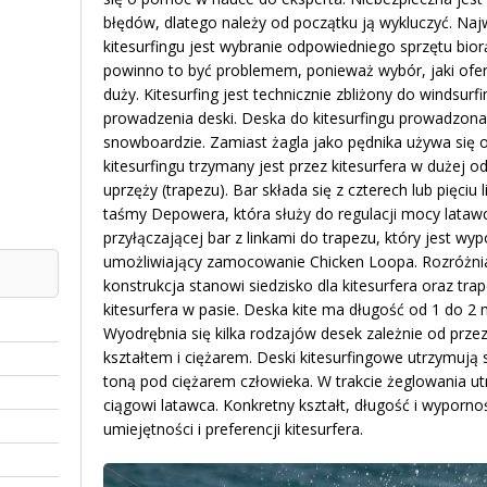
błędów, dlatego należy od początku ją wykluczyć. N
kitesurfingu jest wybranie odpowiedniego sprzętu bio
powinno to być problemem, ponieważ wybór, jaki oferu
duży. Kitesurfing jest technicznie zbliżony do windsurfi
prowadzenia deski. Deska do kitesurfingu prowadzona 
snowboardzie. Zamiast żagla jako pędnika używa się o
kitesurfingu trzymany jest przez kitesurfera w dużej o
uprzęży (trapezu). Bar składa się z czterech lub pięciu
taśmy Depowera, która służy do regulacji mocy latawc
przyłączającej bar z linkami do trapezu, który jest w
umożliwiający zamocowanie Chicken Loopa. Rozróżnia 
konstrukcja stanowi siedzisko dla kitesurfera oraz tra
kitesurfera w pasie. Deska kite ma długość od 1 do 2
Wyodrębnia się kilka rodzajów desek zależnie od przezn
kształtem i ciężarem. Deski kitesurfingowe utrzymują 
toną pod ciężarem człowieka. W trakcie żeglowania ut
ciągowi latawca. Konkretny kształt, długość i wyporno
umiejętności i preferencji kitesurfera.