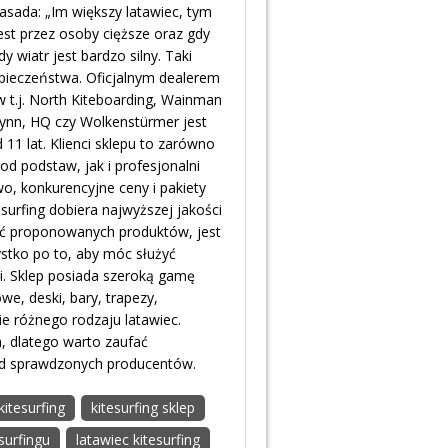
asada: „Im większy latawiec, tym
est przez osoby cięższe oraz gdy
y wiatr jest bardzo silny. Taki
pieczeństwa. Oficjalnym dealerem
t.j. North Kiteboarding, Wainman
 Lynn, HQ czy Wolkenstürmer jest
11 lat. Klienci sklepu to zarówno
od podstaw, jak i profesjonalni
o, konkurencyjne ceny i pakiety
surfing dobiera najwyższej jakości
ść proponowanych produktów, jest
ystko po to, aby móc służyć
cji. Sklep posiada szeroką gamę
e, deski, bary, trapezy,
ie różnego rodzaju latawiec.
a, dlatego warto zaufać
 od sprawdzonych producentów.
kitesurfing
kitesurfing sklep
surfingu
latawiec kitesurfing