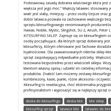
Podstawową zasadą dobrania właściwego kite’a jest z
większa jest jego moc.” Większy latawiec stosowany j
wiatr jest słaby, mniejszy – przez osoby lżejsze oraz gd
dobór latawca pozwala na zachowanie większego bez
sprzętu kitesurfingowego renomowanych producentów 
Hawaii, Nobile, Mystic, Slingshot, SU-2, Airush, Peter
KITESURFING SKLEP. Zajmuje się on kitesurfingiem od 
osoby początkujące, dla których sprzęt dobierany jest 
kitesurferzy, którym oferowane jest fachowe doradztw
lojalnościowe. Dla zaawansowanych riderów sklep kite
sprzęt zaspokajający indywidualne potrzeby. Większo
testowana bezpośrednio przez właścicieli sklepu. Wsz
klientom własną opinią i udzielić im rzetelnej informa
produktów. Znaleźć tam możemy zestawy kitesurfingow
kombinezony, kaski, pianki, różne akcesoria i oczywiśc
Kitesurfing to rewelacyjna, choć ekstremalna przygod
profesjonalistom i wyposażyć się w najlepszy sprzęt
deska do kitesurfingu
deska kite
kite sklep
kitesurfing sprzęt
latawce kite
latawiec do kite