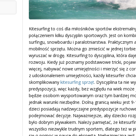
Kitesurfing to coś dla miłośników sportów ekstremaln
połączeniem kilku dyscyplin sportowych. Jest on komb
surfingu, snowboardu i paralotniarstwa. Praktycznym a
mobilność sprzętu. Można go zmieścić w jednej torbi
wyruszać w drogę. Kitesurfing to dyscyplina, która d
rozwoju. Kiedy już poznamy podstawowe tricki, pojawi
więcej, nabywać nowe umiejętności i mierzyć się z co
z udoskonaleniem umiejętności, każdy kitesurfer chcia
skomplikowany
kitesurfing sprzęt
. Dyscyplina ta nie 
predyspozycji, więc każdy, bez względu na wiek może 
będzie osobom wysportowanym oraz tym bardziej moc
jednak warunki niezbędne. Dolną granicą wieku jest 9-10
dzieci posiadają nadzwyczajne predyspozycje ruchowe,
podejmować decyzje. Najważniejsze, aby dziecko rozp
było dobrym pływakiem. Należy pamiętać, że kitesurfi
wszystko niezwykle trudnym sportem, dlatego też w pi
się o pomoc w nauce do eksperta. Niebezpieczna jest