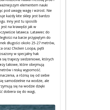
ajważniejszym elementem nauki
rąc pod uwagę wagę i wzrost. Nie
je każdy kite sklep jest bardzo
ngu. Inny jest tu sposób
jest na krawędzi jak w
czywiście latawca. Latawiec do
dległości na barze przypiętym do
 linek długości około 25-27 metrów,
a oraz Chicken Loopa, pętli
yposażony w specjalny hak
się trapezy siedzeniowe, których
pezy taliowe, które obejmują
 metrów i niską wyporność.
aczenia, a różnią się od siebie
się samodzielnie na wodzie, ale
rzymują się na wodzie dzięki
ść dobiera się do wagi,