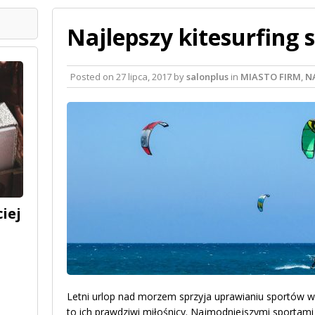
Najlepszy kitesurfing s
Posted on
27 lipca, 2017
by
salonplus
in
MIASTO FIRM
,
N
iej
Letni urlop nad morzem sprzyja uprawianiu sportów 
to ich prawdziwi miłośnicy. Najmodniejszymi sportam