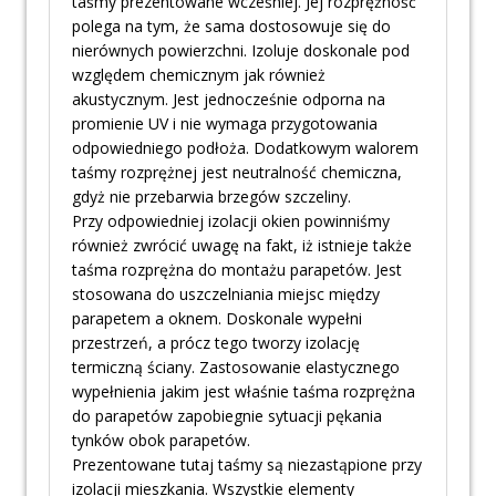
taśmy prezentowane wcześniej. Jej rozprężność
polega na tym, że sama dostosowuje się do
nierównych powierzchni. Izoluje doskonale pod
względem chemicznym jak również
akustycznym. Jest jednocześnie odporna na
promienie UV i nie wymaga przygotowania
odpowiedniego podłoża. Dodatkowym walorem
taśmy rozprężnej jest neutralność chemiczna,
gdyż nie przebarwia brzegów szczeliny.
Przy odpowiedniej izolacji okien powinniśmy
również zwrócić uwagę na fakt, iż istnieje także
taśma rozprężna do montażu parapetów. Jest
stosowana do uszczelniania miejsc między
parapetem a oknem. Doskonale wypełni
przestrzeń, a prócz tego tworzy izolację
termiczną ściany. Zastosowanie elastycznego
wypełnienia jakim jest właśnie taśma rozprężna
do parapetów zapobiegnie sytuacji pękania
tynków obok parapetów.
Prezentowane tutaj taśmy są niezastąpione przy
izolacji mieszkania. Wszystkie elementy