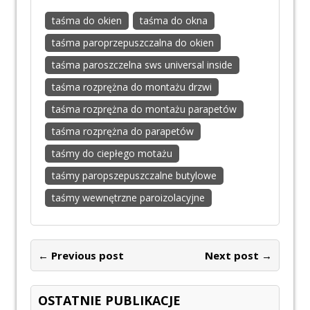
taśma do okien
taśma do okna
taśma paroprzepuszczalna do okien
taśma paroszczelna sws universal inside
taśma rozprężna do montażu drzwi
taśma rozprężna do montażu parapetów
taśma rozprężna do parapetów
taśmy do ciepłego motażu
taśmy paropszepuszczalne butylowe
taśmy wewnętrzne paroizolacyjne
← Previous post
Next post →
OSTATNIE PUBLIKACJE