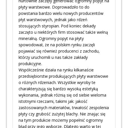
hurtownie zaczęły generować ogromny popyt na
płyty warstwowe. Doprowadziło to do
powstania bardzo wielu nowych producentów
płyt warstwowych, jednak jako rdzeń
stosujących styropian. Pod koniec dekady
zaczęto u niektórych firm stosować także wełną
mineralną. Ogromny popyt na płyty
spowodował, że na polskim rynku zaczęli
pojawiać się również producenci z zachodu,
którzy uruchomili u nas także zakłady
produkcyjne.
Współcześnie działa na rynku kilkanaście
przedsiębiorstw produkujących płyty warstwowe
o różnych rdzeniach. Wszystkie wyroby te
charakteryzują się bardzo wysoką estetyką
wykonania, jednak różnią się od siebie wieloma
istotnymi rzeczami, takimi jak: jakość
zastosowanych materiałów, trwałość zespolenia
płyty czy grubość zużytej blachy. Nie znając się
na tym produkcie możemy popełnić ogromny
błąd przy jego wyborze. Dlatego warto w tej