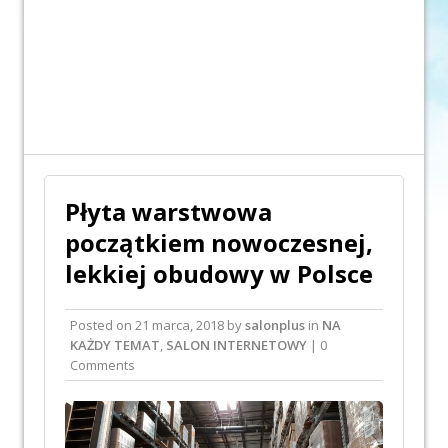
Płyta warstwowa
początkiem nowoczesnej,
lekkiej obudowy w Polsce
Posted on
21 marca, 2018
by
salonplus
in
NA
KAŻDY TEMAT
,
SALON INTERNETOWY
| 0
Comments